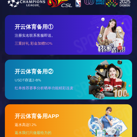
“河北省建筑工程装饰奖”复查
工作圆满完成！
2021-5-31 12:01:20
近日，河北省建筑装饰业协会“河
北省建筑工程装饰奖”复查专家组
一行对我公司今年申报的工程进行
实地复查。
详细内容