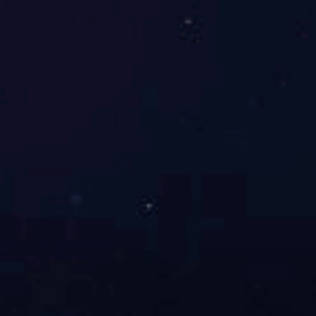
河北省室内装饰集团携手冀商
公益基金同心抗疫
2021-2-6 13:35:03
河北省室内装饰集团向冀商公益基
金捐赠10万元，善款已采购消毒弥
雾机、爱心防疫包等消杀设备和物
资。
详细内容