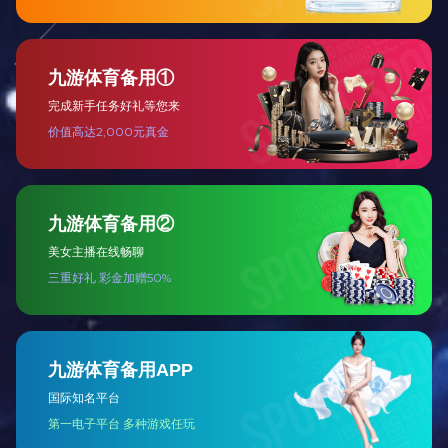
CBDA《绿色家居室内装饰装
修评价标准》第三次编制工作
会议顺利召开！
2021-5-20 16:14:43
2021年5月18日，由九游体育
（NineGameSports）官方网站主编
的CBDA《绿色家居室内装饰装修
评价标准》第三次编制工作会议在
石家庄顺利召开！
详细内容