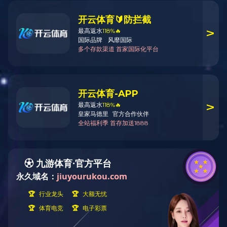
省装集团召开2021年度考核考
评述职会议！
2022-1-15 14:27:30
2022年1月15日，九游体育
（NineGameSports）官方网站2021
年度考核考评述职会议在公司会议
室召开。
详细内容